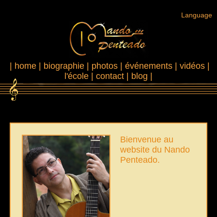
Language
|
home
|
biographie
|
photos
|
événements
|
vidéos
|
l'école
|
contact
|
blog
|
Bienvenue au
website du Nando
Penteado.