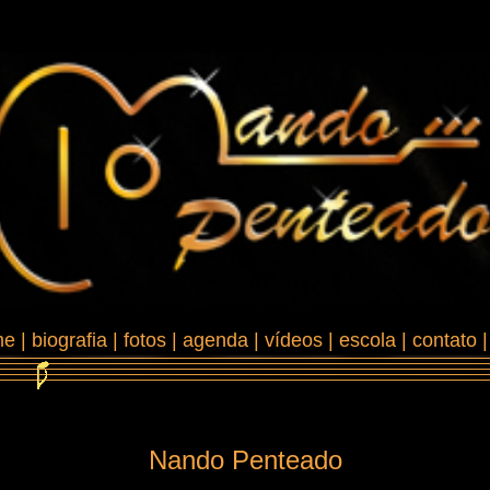
me
|
biografia
|
fotos
|
agenda
|
vídeos
|
escola
|
contato
Nando Penteado