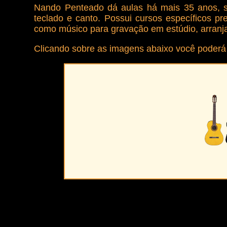
Nando Penteado dá aulas há mais 35 anos, sua
teclado e canto. Possui cursos específicos pr
como músico para gravação em estúdio, arranja
Clicando sobre as imagens abaixo você poderá 