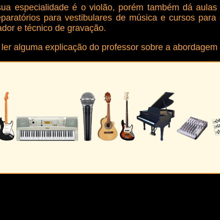
 especialidade é o violão, porém também dá aulas de
eparatórios para vestibulares de música e cursos para 
dor e técnico de gravação.
ler alguma explicação do professor sobre a abordagem 