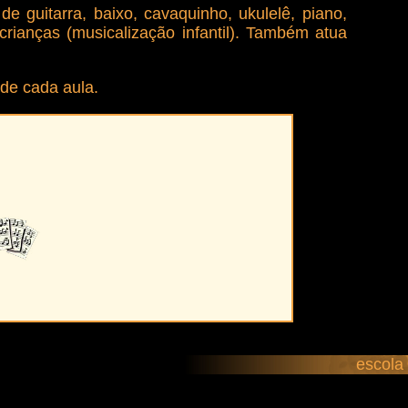
 guitarra, baixo, cavaquinho, ukulelê, piano,
crianças (musicalização infantil). Também atua
de cada aula.
escola