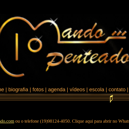
me
|
biografia
|
fotos
|
agenda
|
vídeos
|
escola
|
contato
ado.com
ou o telefone (19)98124-4050. Clique aqui para abrir no Wha